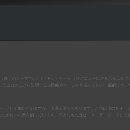
(多くのテーマでは) サイトナビゲーションメニューに含まれる点がブ
して自分のことを説明する自己紹介ページを作成するのが一般的です。
ャーとして働いていますが、俳優志望でもあります。これは僕のサイト
前のかわいい犬を飼っています。好きなものはピニャコラーダ、そして