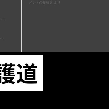
メントの投稿者
より
ィに
いペ