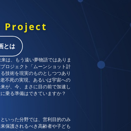
 Project
画とは
未来は、もう遠い夢物語ではありま
家プロジェクト「ムーンショット計
える技術を現実のものとしつつあり
不老不死の実現、あるいは宇宙への
未来が、今、まさに目の前で加速し
波に乗る準備はできていますか？
スといった分野では、営利目的のみ
本来保護されるべき高齢者や子ども