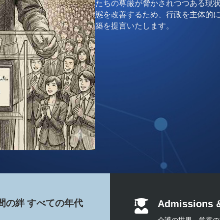
たちの尊厳が脅かされつつある現
態を改善するため、行政を主体的
築を提言いたします。
間の絆 すべての年代

Admissions &