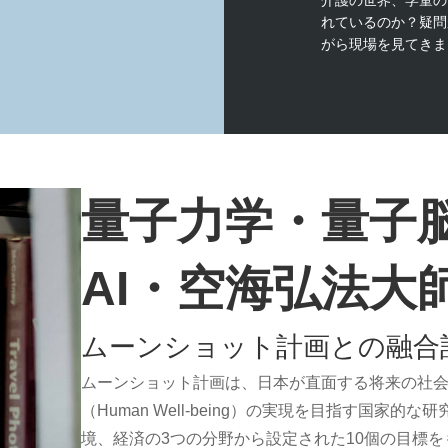
介護の世界、学童の
れているのか？疑問
がら現場を見てきま
量子力学・量子
AI・空海弘法大
ムーンショット計画との融合
ムーンショット計画は、日本が直面する将来の社
（Human Well-being）の実現を目指す国家
境、経済の3つの分野から設定された10個の目標を