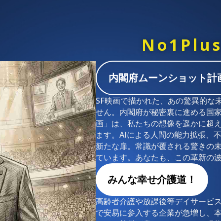
No1Plus
内閣府ムーンショット計
SF映画で描かれた、あの驚異的な
せん。内閣府が秘密裏に進める国
画」は、私たちの想像を遥かに超
ます。AIによる人間の能力拡張、
新たな扉。常識が覆される驚きの
ています。あなたも、この革新の
みんな幸せ介護道！
高齢者介護や放課後等デイサービ
で安易に参入する企業が急増し、